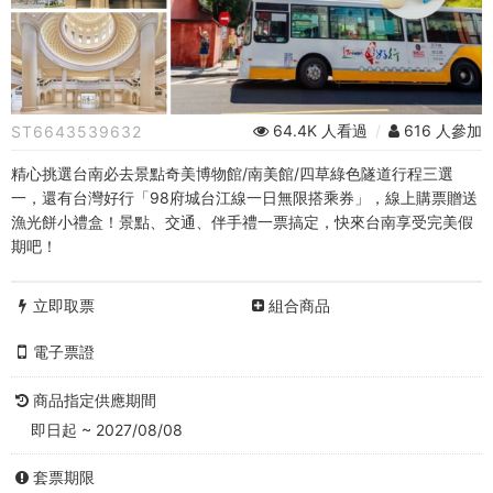
票
｜
門
票
64.4K 人看過
/
616 人參加
ST6643539632
3
精心挑選台南必去景點奇美博物館/南美館/四草綠色隧道行程三選
一，還有台灣好行「98府城台江線一日無限搭乘券」，線上購票贈送
選
漁光餅小禮盒！景點、交通、伴手禮一票搞定，快來台南享受完美假
1(奇
期吧！
美
立即取票
組合商品
常
電子票證
設
商品指定供應期間
展
即日起 ~ 2027/08/08
全
套票期限