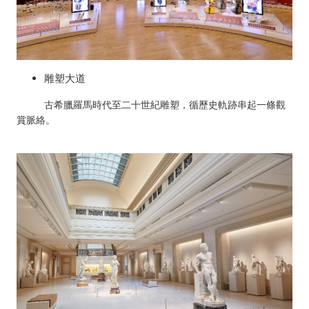
雕塑大道
古希臘羅馬時代至二十世紀雕塑，循歷史軌跡串起一條觀
賞脈絡。