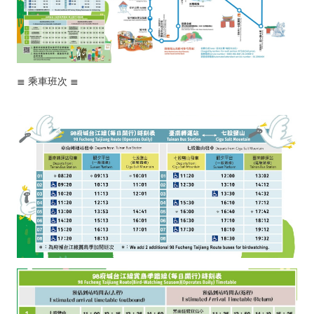
≣
乘車班次
≣