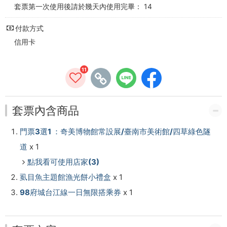
票/
套票第一次使用後請於幾天內使用完畢： 14
南
付款方式
信用卡
美
館/
11
四
草
套票內含商品
綠
門票3選1 ：奇美博物館常設展/臺南市美術館/四草綠色隧
色
道
x 1
點我看可使用店家(3)
隧
虱目魚主題館漁光餅小禮盒
x 1
道)
98府城台江線一日無限搭乘券
x 1
+