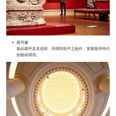
券
(贈
漁
光
羅丹廳
餅
集結羅丹及其老師、同儕與助手之創作，掌握羅丹時代
小
的藝術環境。
禮
盒)
-
台
南