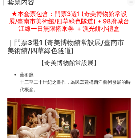
98
套票內容
府
★本套票包含：門票3選1 (奇美博物館常設
展/臺南市美術館/四草綠色隧道) + 98府城台
城
江線一日無限搭乘券 + 漁光餅小禮盒
台
｜
門票3選1 (奇美博物館常設展/臺南市
江
美術館/四草綠色隧道)
線
【奇美博物館常設展】
一
藝術廳
日
十三至二十世紀之畫作，為民眾建構西洋藝術發展的時
代概念。
無
限
搭
乘