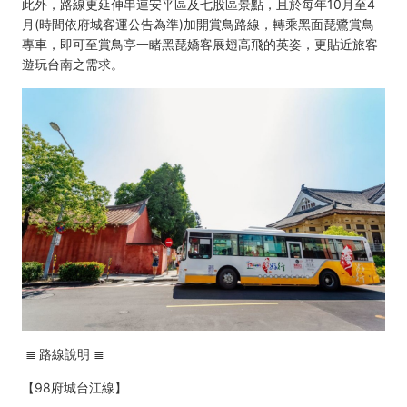
此外，路線更延伸串連安平區及七股區景點，且於每年10月至4
月(時間依府城客運公告為準)加開賞鳥路線，轉乘黑面琵鷺賞鳥
專車，即可至賞鳥亭一睹黑琵嬌客展翅高飛的英姿，更貼近旅客
遊玩台南之需求。
≣
路線說明
≣
【98府城台江線】