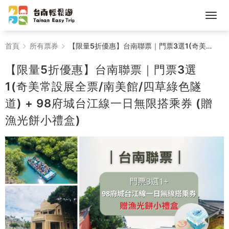
【限
首頁
所有票券
【限量5折優惠】台南聯票｜門票3選1(奇美常設展全票/南美館/四草綠色隧道) + 98府城台江線一日無限搭乘券 (贈漁光餅小禮盒)
量
【限量5折優惠】台南聯票｜門票3選
5
1(奇美常設展全票/南美館/四草綠色隧
道) + 98府城台江線一日無限搭乘券 (贈
折
漁光餅小禮盒)
優
惠】
台
南
聯