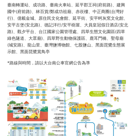
臺南轉運站、成功路、臺南火車站、延平郡王祠(府前路)、建興
國中(府前路)、林百貨/鄭成功祖廟、赤崁樓、中正商圈(台灣好
行)、億載金城、原住民文化會館、延平街、安平蚵灰窯文化館、
安平古堡(安北路)、德記洋行/安平樹屋、大員皇冠假日酒店(安北
路)、觀夕平台、台江國家公園管理處、四草生態文化園區(四草
綠色隧道、大眾廟)、四草野生動物保護區、鹿耳門橋、聖母廟
(城安路)、龍山里、臺灣鹽博物館、七股鹽山、黑面琵鷺生態展
示館、黑面琵鷺賞鳥亭
*路線與時間，請以大台南公車官網公告為準