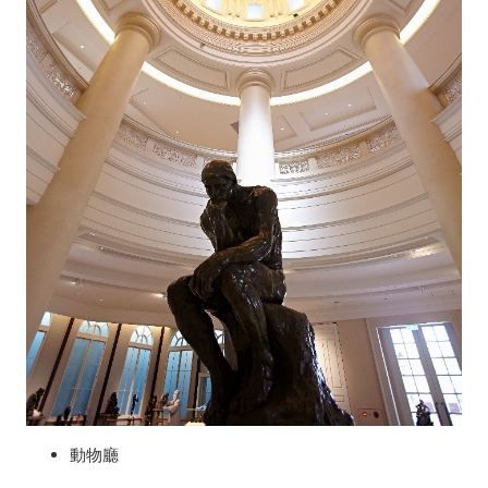
輕
鬆
遊
動物廳