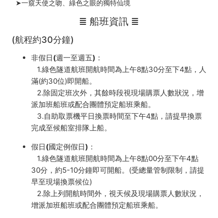
➤一窺天使之吻、綠色之眼的獨特仙境
≣
船班資訊
≣
(航程約30分鐘)
非假日(週一至週五)：
1.綠色隧道航班開航時間為上午8點30分至下4點，人
滿(約30位)即開船。
2.除固定班次外，其餘時段視現場購票人數狀況，增
派加班船班或配合團體預定船班乘船。
3.自助取票機平日換票時間至下午4點，請提早換票
完成至候船室排隊上船。
假日(國定例假日)：
1.綠色隧道航班開航時間為上午8點00分至下午4點
30分，約5-10分鐘即可開船。(受總量管制限制，請提
早至現場換票候位)
2.除上列開航時間外，視天候及現場購票人數狀況，
增派加班船班或配合團體預定船班乘船。