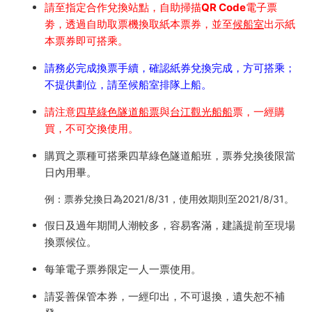
請至指定合作兌換站點，自助掃描QR Code電子票
劵，透過自助取票機換取紙本票券，並至
候船室
出示紙
本票券即可搭乘。
請務必完成換票手續，確認紙券兌換完成，方可搭乘；
不提供劃位，請至候船室排隊上船。
請注意
四草綠色隧道船票
與
台江觀光船船
票，一經購
買，不可交換使用。
購買之票種可搭乘四草綠色隧道船班，票券兌換後限當
日內用畢。
例：票券兌換日為2021/8/31，使用效期則至2021/8/31。
假日及過年期間人潮較多，容易客滿，建議提前至現場
換票候位。
每筆電子票券限定一人一票使用。
請妥善保管本券，一經印出，不可退換，遺失恕不補