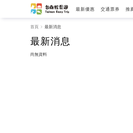
最新優惠
交通票券
推
最
首頁
最新消息
新
最新消息
消
尚無資料
息
-
台
南
輕
鬆