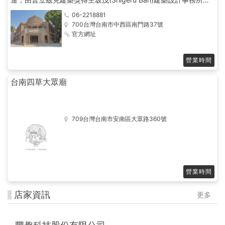
石昭永建築師合作設計；總建地面積達2萬餘坪，新舊建築活化與
06-2218881
興建，期盼作為臺南藝術發散與收攏基地。 致力發展臺南在地及
700台灣台南市中西區南門路37號
臺灣近現代與當代藝術之展示、典藏與研究，建構臺灣美術發展脈
官方網址
絡與面向。為強化藝術資源之發掘與整合，以跨域資源著手開發與
行銷，轉化藝術文化可塑性，放眼國際及異業連結可能性，提供館
所場域與資源，發展藝術創作、學習與研究之多方交流。
營業時間
台南四草大眾廟
709台灣台南市安南區大眾路360號
營業時間
店家資訊
更多