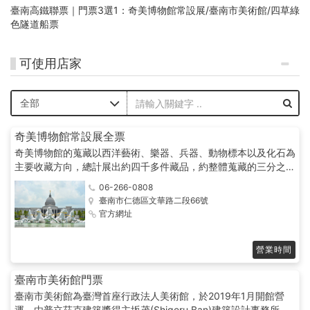
臺南高鐵聯票｜門票3選1：奇美博物館常設展/臺南市美術館/四草綠
色隧道船票
可使用店家
奇美博物館常設展全票
奇美博物館的蒐藏以西洋藝術、樂器、兵器、動物標本以及化石為
主要收藏方向，總計展出約四千多件藏品，約整體蒐藏的三分之
一。創辦人許文龍先生表示：「好的文物不能只是自己欣賞，也要
06-266-0808
分享給更多人欣賞；蒐藏文物不能只是自己喜歡的品味，更重要是
臺南市仁德區文華路二段66號
大眾都能喜歡的風格」。
官方網址
營業時間
臺南市美術館門票
臺南市美術館為臺灣首座行政法人美術館，於2019年1月開館營
運，由普立茲克建築獎得主坂茂(Shigeru Ban)建築設計事務所與