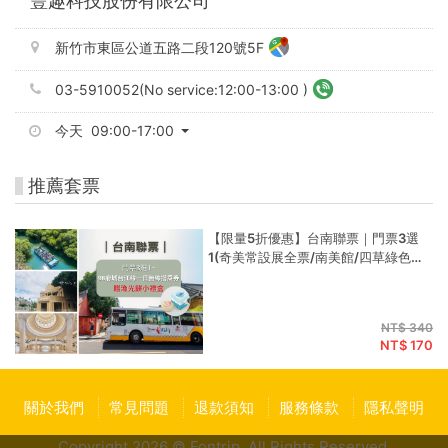
豐趣科技股份有限公司
新竹市東區公道五路二段120號5F
03-5910052(No service:12:00-13:00 )
今天 09:00-17:00
推薦套票
【限量5折優惠】台南聯票｜門票3選
1(奇美常設展全票/南美館/四草綠色隧
道) + 98府城台江線一日無限搭乘券
(贈漁光餅小禮盒)
NT$ 340
NT$ 170
關於我們
常見問題
退款須知
服務條款
隱私聲明
Copyright 2026 © Fontrip,
All Rights
Reserved.