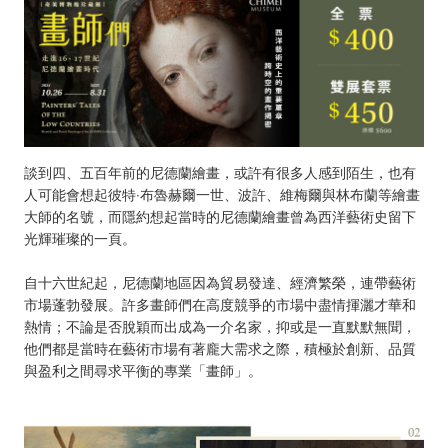
談到四、五百年前的尼德蘭繪畫，或許有很多人感到陌生，也有
人可能會想起彼特‧布魯赫爾一世、波許、維梅爾與林布蘭等繪畫
大師的名號，而隱約想起當時的尼德蘭繪畫曾為西洋藝術史留下
光輝璀璨的一頁。
自十六世紀起，尼德蘭地區因為貿易發達、經濟繁榮，連帶藝術
市場蓬勃發展。許多畫師們在高度競爭的市場中盡情揮灑才華和
熱情；不論是否脫穎而出成為一介名家，抑或是一直默默無聞，
他們都是當時在藝術市場有著龐大需求之際，積極於創新、品質
與盈利之間尋求平衡的專業「畫師」。