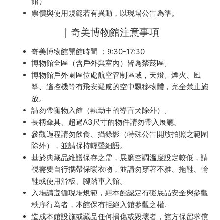
館）
票價與使用規範若有異動，以現場公告為準。
｜奇美博物館注意事項
奇美博物館開館時間 ：9:30-17:30
博物館全區（含戶外與室內）皆為禁菸區。
博物館戶外園區位處航空管制區域，天燈、煙火、風
箏、遙控機等有飛安疑慮的空中飄移物體，完全禁止施
放。
請勿帶寵物入館（執勤中的導盲犬除外）。
長柄傘具、超過A3尺寸的物件請勿帶入展廳。
參觀過程請勿飲食、攝錄影（特殊公告開放拍照之範圍
除外），並請保持輕聲細語。
基於典藏品維護保存之需，展廳空調溫度設定較低，請
視需要自行攜帶保暖衣物，並請勿穿著不雅、拖鞋、輪
鞋或使用滑板、腳踏車入館。
入場請遵循現場規範，經本館認定有礙展品安全與參觀
秩序行為者，本館保有拒絕入館參觀之權。
造成本館設施或藏品任何損傷或毀壞者，館方保留求償