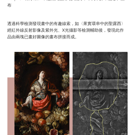
布
透過科學檢測發現畫中的有趣線索，如〈果實環串中的聖露西〉
經紅外線反射影像及紫外光、X光攝影等檢測輔助後，發現此作
品由兩塊已畫好圖像的畫布拼接而成。