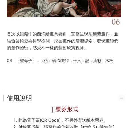
首次以館藏中的西洋繪畫為要角，完整呈現尼德蘭畫作，並
結合藝術史與科學檢測，挖掘畫作的層層線索，發現畫師們
的創作祕密，感受不一樣的藝術欣賞視角。
06｜〈聖母子〉，（仿）楊‧荷賽特，十六世記，油彩、木板
使用說明
｜票券形式
此為電子票(QR Code)，不另外寄送紙本票券。
付款完成後，請至您的信箱收取【付款成功通知信】，