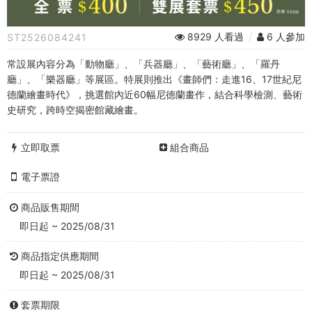
進
16、
8929 人看過
/
6 人參加
ST2526084241
17
常設展內容分為「動物廳」、「兵器廳」、「藝術廳」、「羅丹
世
廳」、「樂器廳」等展區。特展則推出《畫師們：走進16、17世紀尼
德蘭繪畫時代》，挑選館內近60幅尼德蘭畫作，結合科學檢測、藝術
紀
史研究，跨時空揭密館藏繪畫。
尼
立即取票
組合商品
德
電子票證
蘭
商品販售期間
繪
即日起 ~ 2025/08/31
畫
商品指定供應期間
時
即日起 ~ 2025/08/31
代》
套票期限