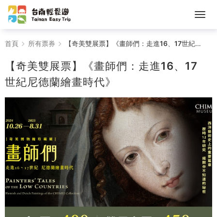
【奇
首頁
所有票券
【奇美雙展票】《畫師們：走進16、17世紀尼德蘭繪畫時代》
美
【奇美雙展票】《畫師們：走進16、17
雙
世紀尼德蘭繪畫時代》
展
票】
《畫
師
們：
走