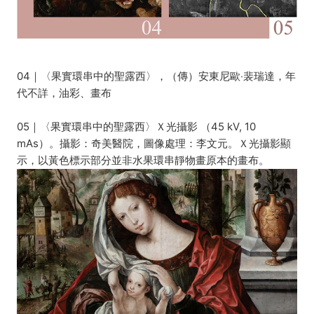
04｜〈果實環串中的聖露西〉，（傳）安東尼歐‧裴瑞達，年
代不詳，油彩、畫布
05｜〈果實環串中的聖露西〉Ｘ光攝影 （45 kV, 10
mAs）。攝影：奇美醫院，圖像處理：李文元。Ｘ光攝影顯
示，以黃色標示部分並非水果環串靜物畫原本的畫布。