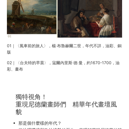
01｜〈風車前的旅人〉，楊‧布魯赫爾二世，年代不詳，油彩、銅
版
02｜〈台夫特的早晨〉，寇爾內里斯‧德‧曼，約1670-1700，油
彩、畫布
獨特視角！
重現尼德蘭畫師們 精華年代畫壇風
貌
那是個什麼樣的年代？