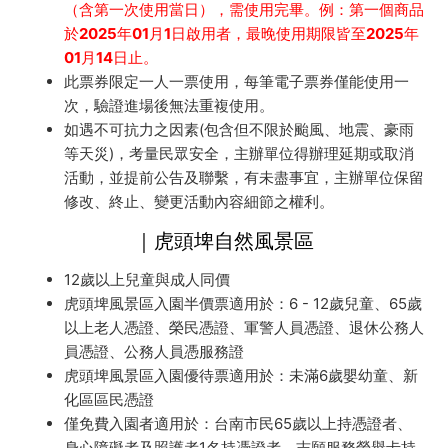
（含第一次使用當日），需使用完畢。例：第一個商品
於2025年01月1日啟用者，最晚使用期限皆至2025年
01月14日止。
此票券限定一人一票使用，每筆電子票券僅能使用一
次，驗證進場後無法重複使用。
如遇不可抗力之因素(包含但不限於颱風、地震、豪雨
等天災)，考量民眾安全，主辦單位得辦理延期或取消
活動，並提前公告及聯繫，有未盡事宜，主辦單位保留
修改、終止、變更活動內容細節之權利。
｜虎頭埤自然風景區
12歲以上兒童與成人同價
虎頭埤風景區入園半價票適用於：6 - 12歲兒童、65歲
以上老人憑證、榮民憑證、軍警人員憑證、退休公務人
員憑證、公務人員憑服務證
虎頭埤風景區入園優待票適用於：未滿6歲嬰幼童、新
化區區民憑證
僅免費入園者適用於：台南市民65歲以上持憑證者、
身心障礙者及照護者1名持憑證者、志願服務榮譽卡持