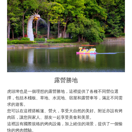
露營勝地
虎頭埤也是一個理想的露營勝地，這裡提供了各種不同營位選
擇，包括木棧板、草地、水泥地、宿屋和露營車等，滿足不同需
求的遊客。
您可以在這裡搭帳篷、營火，享受大自然的美好。附近亦設有烤
肉區，讓您與家人、朋友一起享受美食和美景。
這裡設有國際規格的烤肉設備，加上絕佳的湖景，提供了一個愉
快的烤肉體驗。