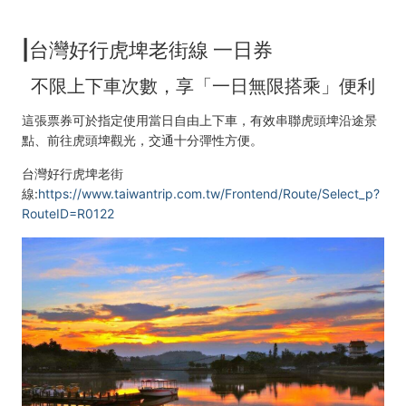
|台灣好行虎埤老街線 一日券
不限上下車次數，享「一日無限搭乘」便利
這張票券可於指定使用當日自由上下車，有效串聯虎頭埤沿途景
點、前往虎頭埤觀光，交通十分彈性方便
。
台灣好行虎埤老街
線:
https://www.taiwantrip.com.tw/Frontend/Route/Select_p?
RouteID=R0122