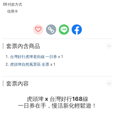
線
付款方式
信用卡
一
日
券
-
套票內含商品
台
台灣好行虎埤老街線 一日券
x 1
南
虎頭埤自然風景區 全票
x 1
輕
鬆
套票內容
遊
虎頭埤 x 台灣好行168線
一日券在手，慢活新化輕鬆遊！