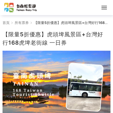
【限
首頁
所有票券
【限量5折優惠】虎頭埤風景區+台灣好行168虎埤老街線 一日券
量
【限量5折優惠】虎頭埤風景區+台灣好
5
行168虎埤老街線 一日券
折
優
惠】
虎
頭
埤