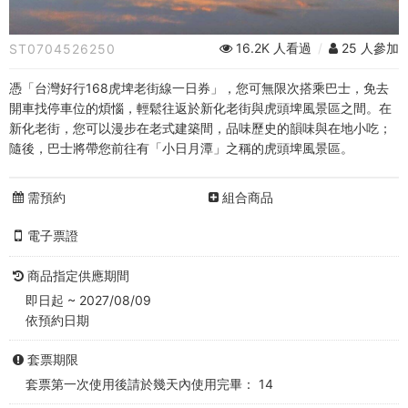
風
景
16.2K 人看過
/
25 人參加
ST0704526250
區
憑「台灣好行168虎埤老街線一日券」，您可無限次搭乘巴士，免去
+台
開車找停車位的煩惱，輕鬆往返於新化老街與虎頭埤風景區之間。在
新化老街，您可以漫步在老式建築間，品味歷史的韻味與在地小吃；
灣
隨後，巴士將帶您前往有「小日月潭」之稱的虎頭埤風景區。
好
需預約
組合商品
行
電子票證
168
虎
商品指定供應期間
即日起 ~ 2027/08/09
埤
依預約日期
老
套票期限
街
套票第一次使用後請於幾天內使用完畢： 14