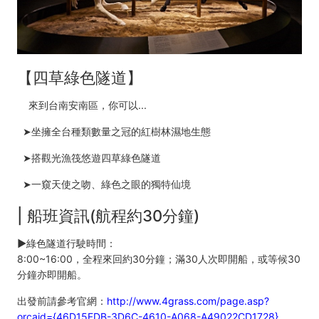
【四草綠色隧道】
來到台南安南區，你可以...
➤坐擁全台種類數量之冠的紅樹林濕地生態
➤搭觀光漁筏悠遊四草綠色隧道
➤一窺天使之吻、綠色之眼的獨特仙境
| 船班資訊(航程約30分鐘)
►
綠色隧道行駛時間：
8:00~16:00，全程來回約30分鐘；滿30人次即開船，或等候30
分鐘亦即開船。
出發前請參考官網：
http://www.4grass.com/page.asp?
orcaid={46D15FDB-3D6C-4610-A068-A49022CD1728}