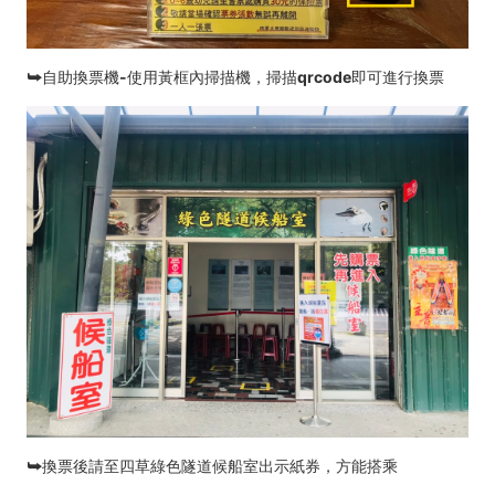
⮩自助換票機-使用黃框內掃描機，掃描qrcode即可進行換票
⮩換票後請至四草綠色隧道候船室出示紙券，方能搭乘