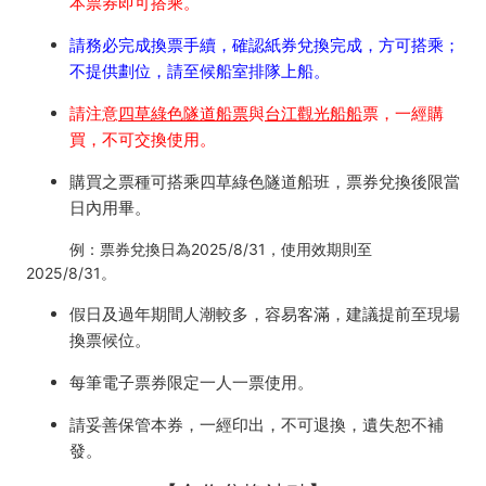
本票券即可搭乘。
請務必完成換票手續，確認紙券兌換完成，方可搭乘；
不提供劃位，請至候船室排隊上船。
請注意
四草綠色隧道船票
與
台江觀光船船
票，一經購
買，不可交換使用。
購買之票種可搭乘四草綠色隧道船班，票券兌換後限當
日內用畢。
例：票券兌換日為2025/8/31，使用效期則至
2025/8/31。
假日及過年期間人潮較多，容易客滿，建議提前至現場
換票候位。
每筆電子票券限定一人一票使用。
請妥善保管本券，一經印出，不可退換，遺失恕不補
發。