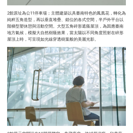
2館原址為公11停車場；主體建築以具臺南特色的鳳凰花，轉化為
純粹五角造型，再以垂直堆疊、錯位的各式空間，半戶外平台以
階梯型塑休憩與活動空間。大型五角碎形遮蔭屋頂，為因應臺南
地方氣候，模擬大自然樹蔭效果，當太陽以不同角度照射在碎形
屋頂上時，可呈現如光線穿透樹葉般的美麗光影。