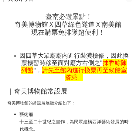
臺南必遊景點！
奇美博物館Ｘ四草綠色隧道Ｘ南美館
現在購票免排隊超便利！
因四草大眾廟廟內進行裝潢檢修，因此換
票機暫時移至面對廟方右側之"
抹香鯨陳
列館
"，
請先至館內進行換票再至候船室
搭乘。
｜奇美博物館常設展
奇美博物館的常設展展廳介紹如下：
藝術廳
十三至二十世紀之畫作，為民眾建構西洋藝術發展的時
代概念。