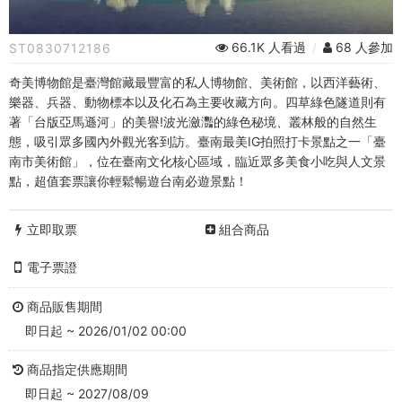
常
設
66.1K 人看過
/
68 人參加
ST0830712186
展
奇美博物館是臺灣館藏最豐富的私人博物館、美術館，以西洋藝術、
+四
樂器、兵器、動物標本以及化石為主要收藏方向。四草綠色隧道則有
著「台版亞馬遜河」的美譽!波光瀲灩的綠色秘境、叢林般的自然生
草
態，吸引眾多國內外觀光客到訪。臺南最美IG拍照打卡景點之一「臺
南市美術館」，位在臺南文化核心區域，臨近眾多美食小吃與人文景
綠
點，超值套票讓你輕鬆暢遊台南必遊景點！
色
立即取票
組合商品
隧
電子票證
道
+南
商品販售期間
即日起 ~ 2026/01/02 00:00
美
商品指定供應期間
館
即日起 ~ 2027/08/09