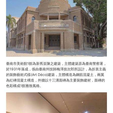
臺南市美術館1館為新舊並陳之建築，主體建築原為臺南警察署，
於1931年落成，係由臺南州技師梅澤捨次郎所設計，為折衷主義
的裝飾藝術式樣(Art Déco)建築，主體構造為鋼筋混凝土，兩翼
為紅磚混凝土構造，外牆以十三溝面磚為主要裝飾建材，面磚的
色彩構成1館雅致風格。