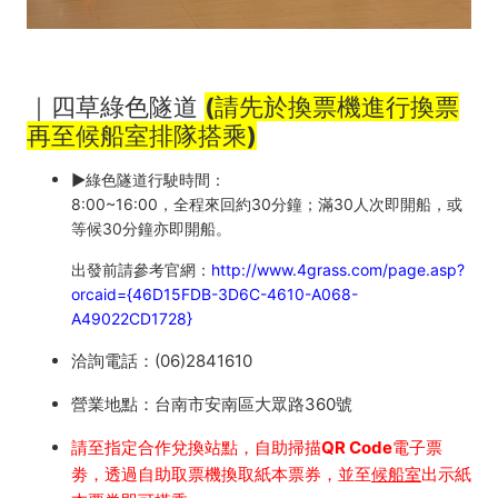
｜四草綠色隧道
(請先於換票機進行換票
再至候船室排隊搭乘)
►
綠色隧道行駛時間：
8:00~16:00，全程來回約30分鐘；滿30人次即開船，或
等候30分鐘亦即開船。
出發前請參考官網：
http://www.4grass.com/page.asp?
orcaid={46D15FDB-3D6C-4610-A068-
A49022CD1728}
洽詢電話：(06)2841610
營業地點：台南市安南區大眾路360號
請至指定合作兌換站點，自助掃描QR Code電子票
劵，透過自助取票機換取紙本票券，並至
候船室
出示紙