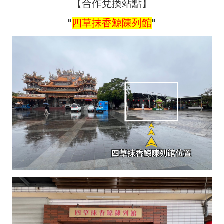
【合作兌換站點】
"
四草抹香鯨陳列館
"