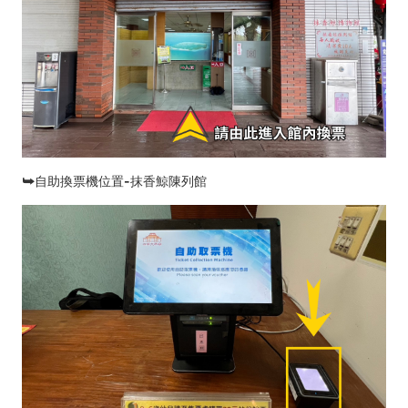
⮩自助換票機位置-抹香鯨陳列館