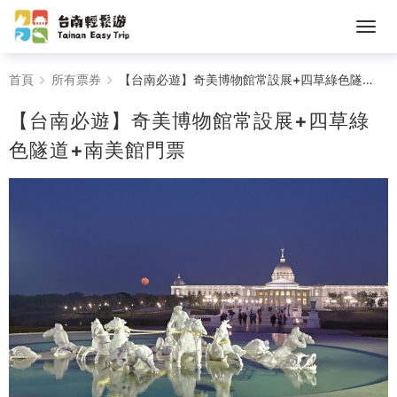
【台
首頁
所有票券
【台南必遊】奇美博物館常設展+四草綠色隧道+南美館門票
南
【台南必遊】奇美博物館常設展+四草綠
必
色隧道+南美館門票
遊】
奇
美
博
物
館