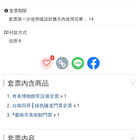
門
套票期限
票
套票第一次使用後請於幾天內使用完畢： 14
-
付款方式
台
信用卡
南
3
輕
鬆
套票內含商品
遊
奇美博物館常設展全票
x 1
台南四草 | 綠色隧道門票全票
x 1
*臺南市美術館門票
x 1
套票內容