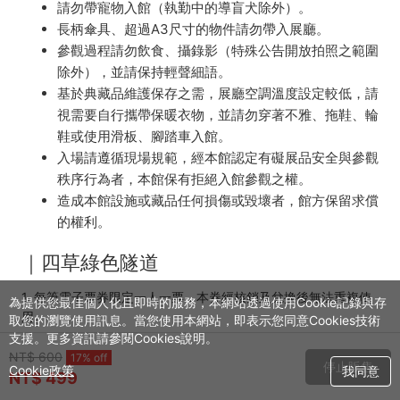
請勿帶寵物入館（執勤中的導盲犬除外）。
長柄傘具、超過A3尺寸的物件請勿帶入展廳。
參觀過程請勿飲食、攝錄影（特殊公告開放拍照之範圍
除外），並請保持輕聲細語。
基於典藏品維護保存之需，展廳空調溫度設定較低，請
視需要自行攜帶保暖衣物，並請勿穿著不雅、拖鞋、輪
鞋或使用滑板、腳踏車入館。
入場請遵循現場規範，經本館認定有礙展品安全與參觀
秩序行為者，本館保有拒絕入館參觀之權。
造成本館設施或藏品任何損傷或毀壞者，館方保留求償
的權利。
｜
四草綠色隧道
1. 每筆電子票券限定一人一票，本券經核銷及兌換後無法重複使
為提供您最佳個人化且即時的服務，本網站透過使用Cookie記錄與存
用。
取您的瀏覽使用訊息。當您使用本網站，即表示您同意Cookies技術
支援。更多資訊請參閱Cookies說明。
2. 團體(30人以上)需事先預約，以利船班安排，請洽詢四草大眾
NT$ 600
17% off
停止販售
廟(06)2841610。
Cookie政策
我同意
NT$ 499