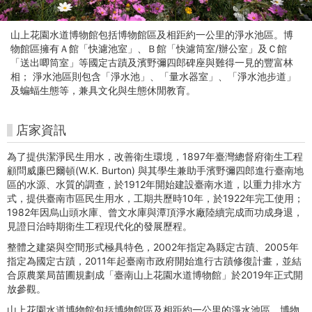
物
館
山上花園水道博物館包括博物館區及相距約一公里的淨水池區。博
-
物館區擁有Ａ館「快濾池室」、Ｂ館「快濾筒室/辦公室」及Ｃ館
「送出唧筒室」等國定古蹟及濱野彌四郎碑座與難得一見的豐富林
台
相； 淨水池區則包含「淨水池」、「量水器室」、「淨水池步道」
及蝙蝠生態等，兼具文化與生態休閒教育。
南
輕
店家資訊
鬆
為了提供潔淨民生用水，改善衛生環境，1897年臺灣總督府衛生工程
顧問威廉巴爾頓(W.K. Burton) 與其學生兼助手濱野彌四郎進行臺南地
遊
區的水源、水質的調查，於1912年開始建設臺南水道，以重力排水方
式，提供臺南市區民生用水，工期共歷時10年，於1922年完工使用；
1982年因烏山頭水庫、曾文水庫與潭頂淨水廠陸續完成而功成身退，
見證日治時期衛生工程現代化的發展歷程。
整體之建築與空間形式極具特色，2002年指定為縣定古蹟、2005年
指定為國定古蹟，2011年起臺南市政府開始進行古蹟修復計畫，並結
合原農業局苗圃規劃成「臺南山上花園水道博物館」於2019年正式開
放參觀。
山上花園水道博物館包括博物館區及相距約一公里的淨水池區。博物