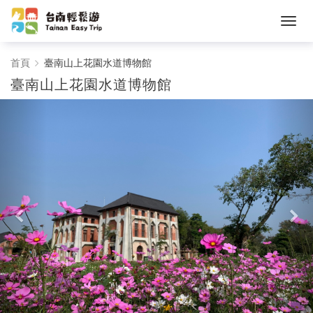
臺
首頁
臺南山上花園水道博物館
臺南山上花園水道博物館
南
山
上
花
園
水
道
博