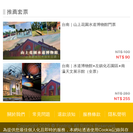
推薦套票
台南｜山上花園水道博物館門票
NT$ 100
NT$ 90
台南｜水道博物館+左鎮化石園區+南
瀛天文展示館（全票）
NT$ 280
NT$ 255
關於我們
常見問題
退款須知
服務條款
隱私聲明
Copyright 2026 © Fontrip,
All Rights
Reserved.
為提供您最佳個人化且即時的服務，本網站透過使用Cookie記錄與存