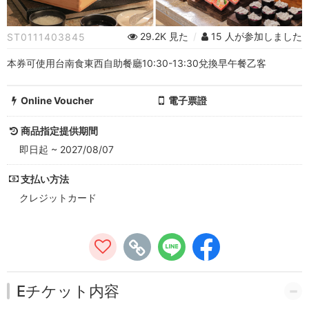
東
西
29.2K 見た
/
15 人が参加しました
ST0111403845
自
本券可使用台南食東西自助餐廳10:30-13:30兌換早午餐乙客
助
餐
Online Voucher
電子票證
廳
商品指定提供期間
即日起 ~ 2027/08/07
早
支払い方法
午
クレジットカード
餐
-
Tainan
Easy
Eチケット内容