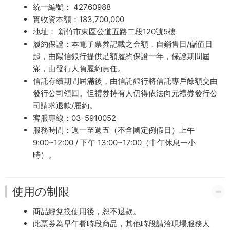
統一編號： 42760988
實收資本額：183,700,000
地址： 新竹市東區公道五路二段120號5樓
履約保證：本電子票券記載之金額，自銷售日/儲值日
起，由陽信銀行提供足額履約保證一年，保證期間屆
滿，由發行人負履約責任。
信託存續期間屆滿後，由信託銀行將信託專戶餘額交由
發行公司領回。但禮券持有人仍得依法向元禮券發行公
司請求退款/履約。
客服專線：03-5910052
服務時間：週一至週五（不含國定例假日）上午
9:00~12:00 / 下午 13:00~17:00（中午休息一小
時）。
使用の制限
商品經兌換使用後，恕不退款。
此票券為
早午餐時段商品，其他時段請洽現場服務人