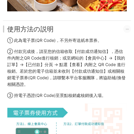
使用方法の説明
① 此為電子票(QR Code)，不另外寄送紙本票券。
② 付款完成後，請至您的信箱收取【付款成功通知信】，憑信
件內附之QR Code進行核銷；或至網站的【會員中心】→【我的
訂單】→【已付款】分頁 → 點選【查看】內附之 QR Code 進行
核銷。若於您的電子信箱並未收到【付款成功通知信】或相關核
銷電子票券(QR Code)，請聯繫本平台客服團隊，將協助補/換發
相關憑證。
③ 持電子憑證(QR Code)至景點核銷處核銷後入場。