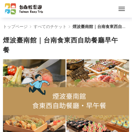
煙
トップページ
すべてのチケット
煙波臺南館｜台南食東西自助餐廳早午餐
波
煙波臺南館｜台南食東西自助餐廳早午
臺
餐
南
館
｜
台
南
食