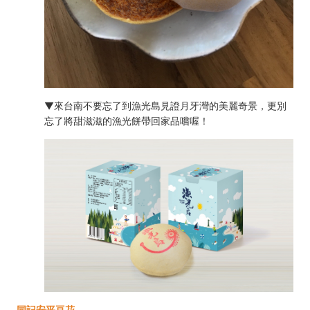
▼來台南不要忘了到漁光島見證月牙灣的美麗奇景，更別
忘了將甜滋滋的漁光餅帶回家品嚐喔！
同記安平豆花