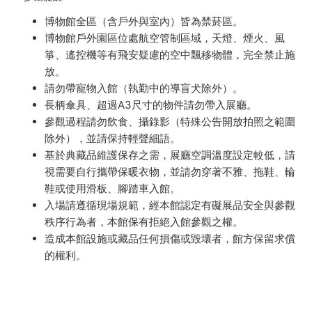
博物館全區（含戶外與室內）皆為禁菸區。
博物館戶外園區位處航空管制區域，天燈、煙火、風
箏、遙控機等有飛安疑慮的空中飄移物體，完全禁止施
放。
請勿帶寵物入館（執勤中的導盲犬除外）。
長柄傘具、超過A3尺寸的物件請勿帶入展廳。
參觀過程請勿飲食、攝錄影（特殊公告開放拍照之範圍
除外），並請保持輕聲細語。
基於典藏品維護保存之需，展廳空調溫度設定較低，請
視需要自行攜帶保暖衣物，並請勿穿著不雅、拖鞋、輪
鞋或使用滑板、腳踏車入館。
入場請遵循現場規範，經本館認定有礙展品安全與參觀
秩序行為者，本館保有拒絕入館參觀之權。
造成本館設施或藏品任何損傷或毀壞者，館方保留求償
的權利。