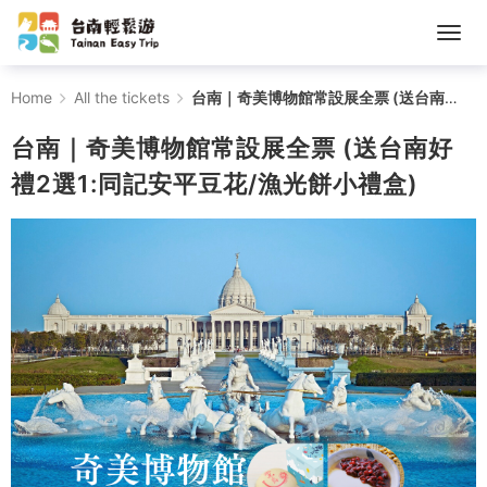
台
Home
All the tickets
台南｜奇美博物館常設展全票 (送台南好禮2選1:同記安平豆花/漁光餅小禮盒)
南
台南｜奇美博物館常設展全票 (送台南好
｜
禮2選1:同記安平豆花/漁光餅小禮盒)
奇
美
博
物
館
常