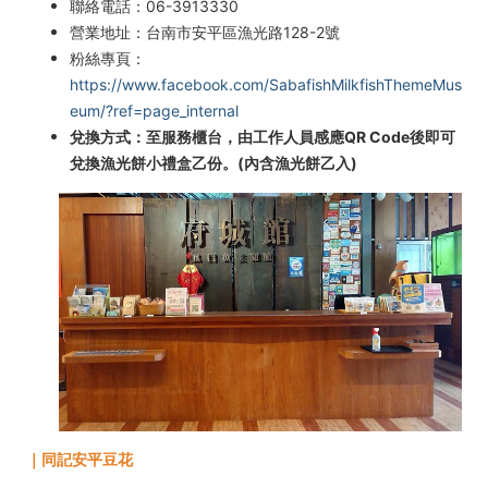
聯絡電話：06-3913330
營業地址：台南市安平區漁光路128-2號
粉絲專頁：
https://www.facebook.com/SabafishMilkfishThemeMus
eum/?ref=page_internal
兌換方式：至服務櫃台，由工作人員感應QR Code後即可
兌換漁光餅小禮盒乙份。(內含漁光餅乙入)
｜同記安平豆花