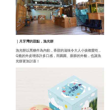
｜月牙灣的甜點，漁光餅
漁光餅以黑糖作為內餡，香甜的滋味令大人小孩都愛吃，
Q脆的外皮增添許多口感，而圓圓、膨膨的外貌，也讓漁
光餅更加討喜！