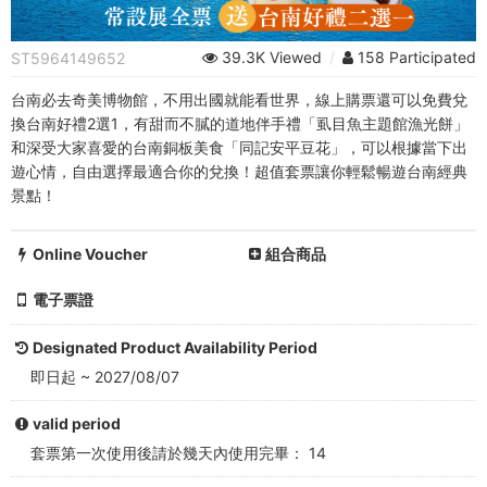
設
展
39.3K Viewed
/
158 Participated
ST5964149652
全
台南必去奇美博物館，不用出國就能看世界，線上購票還可以免費兌
票
換台南好禮2選1，有甜而不膩的道地伴手禮「虱目魚主題館漁光餅」
和深受大家喜愛的台南銅板美食「同記安平豆花」，可以根據當下出
(送
遊心情，自由選擇最適合你的兌換！超值套票讓你輕鬆暢遊台南經典
景點！
台
南
Online Voucher
組合商品
好
電子票證
禮
Designated Product Availability Period
2
即日起 ~ 2027/08/07
選
valid period
套票第一次使用後請於幾天內使用完畢： 14
1: