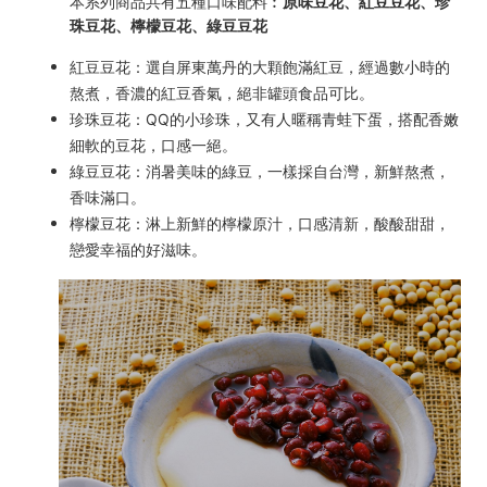
本系列商品共有五種口味配料︰
原味豆花、紅豆豆花、珍
珠豆花、檸檬豆花、綠豆豆花
紅豆豆花：選自屏東萬丹的大顆飽滿紅豆，經過數小時的
熬煮，香濃的紅豆香氣，絕非罐頭食品可比。
珍珠豆花：QQ的小珍珠，又有人暱稱青蛙下蛋，搭配香嫩
細軟的豆花，口感一絕。
綠豆豆花：消暑美味的綠豆，一樣採自台灣，新鮮熬煮，
香味滿口。
檸檬豆花：淋上新鮮的檸檬原汁，口感清新，酸酸甜甜，
戀愛幸福的好滋味。