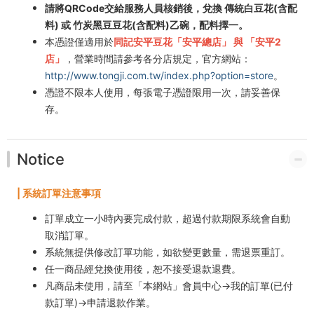
請將QRCode交給服務人員核銷後，兌換 傳統白豆花(含配
料) 或 竹炭黑豆豆花(含配料)乙碗，配料擇一。
本憑證僅適用於
同記安平豆花「安平總店」 與 「安平2
店」
，營業時間請參考各分店規定，官方網站：
http://www.tongji.com.tw/index.php?option=store
。
憑證不限本人使用，每張電子憑證限用一次，請妥善保
存。
Notice
| 系統訂單注意事項
訂單成立一小時內要完成付款，超過付款期限系統會自動
取消訂單。
系統無提供修改訂單功能，如欲變更數量，需退票重訂。
任一商品經兌換使用後，恕不接受退款退費。
凡商品未使用，請至「本網站」會員中心→我的訂單(已付
款訂單)→申請退款作業。