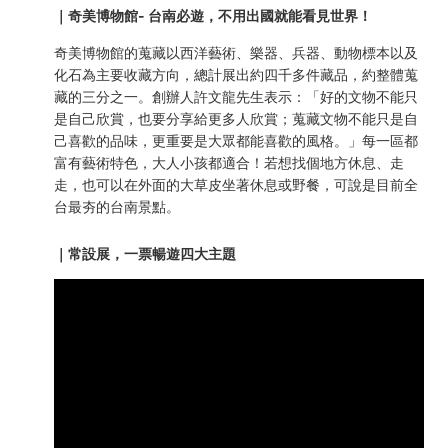
盒)
｜奇美博物館- 台南必遊，不用出國就能看見世界！
-
奇美博物館的蒐藏以西洋藝術、樂器、兵器、動物標本以及
Tainan
化石為主要收藏方向，總計展出約四千多件藏品，約整體蒐
藏的三分之一。創辦人許文龍先生表示：「好的文物不能只
Easy
是自己欣賞，也要分享給更多人欣賞；蒐藏文物不能只是自
己喜歡的品味，更重要是大眾都能喜歡的風格。」每一區都
Trip
富有藝術特色，大人小孩都適合！若想找個地方休息、走
走，也可以在外面的大草皮坐著休息或野餐，可說是目前全
台最夯的台南景點。
｜常設展，一票暢遊四大主題