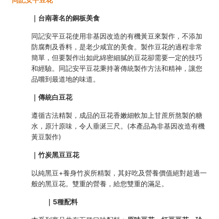
｜台南著名的銅板美食
同記安平豆花使用非基因改造的有機黃豆來製作，不添加
防腐劑及香料，是老少咸宜的美食。製作豆花的過程非常
簡單，但要製作出如此綿密細膩的豆花卻需要一定的技巧
和經驗。同記安平豆花秉持著傳統製作方法和精神，讓您
品嚐到最道地的味道。
｜傳統白豆花
遵循古法精製，成品的豆花香嫩細軟加上甘蔗所熬製的糖
水，原汁原味，令人垂涎三尺。(本產品為非基因改造有機
黃豆製作)
｜竹炭黑豆豆花
以純黑豆+養身竹炭所精製，其好吃及營養價值絕對超過一
般的黑豆花。雙重的營養，給您雙重的滿足。
｜5種配料