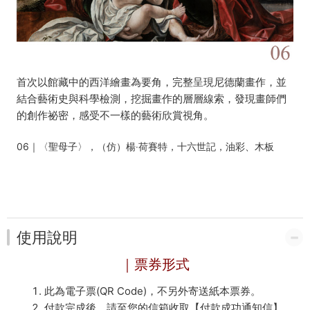
首次以館藏中的西洋繪畫為要角，完整呈現尼德蘭畫作，並
結合藝術史與科學檢測，挖掘畫作的層層線索，發現畫師們
的創作祕密，感受不一樣的藝術欣賞視角。
06｜〈聖母子〉，（仿）楊‧荷賽特，十六世記，油彩、木板
使用說明
｜票券形式
此為電子票(QR Code)，不另外寄送紙本票券。
付款完成後，請至您的信箱收取【付款成功通知信】，