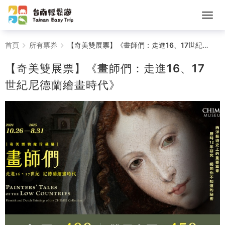
【奇
首頁
所有票券
【奇美雙展票】《畫師們：走進16、17世紀尼德蘭繪畫時代》
美
【奇美雙展票】《畫師們：走進16、17
雙
世紀尼德蘭繪畫時代》
展
票】
《畫
師
們：
走