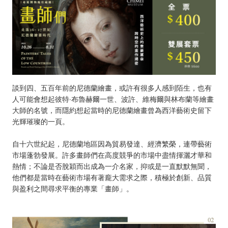
談到四、五百年前的尼德蘭繪畫，或許有很多人感到陌生，也有
人可能會想起彼特‧布魯赫爾一世、波許、維梅爾與林布蘭等繪畫
大師的名號，而隱約想起當時的尼德蘭繪畫曾為西洋藝術史留下
光輝璀璨的一頁。
自十六世紀起，尼德蘭地區因為貿易發達、經濟繁榮，連帶藝術
市場蓬勃發展。許多畫師們在高度競爭的市場中盡情揮灑才華和
熱情；不論是否脫穎而出成為一介名家，抑或是一直默默無聞，
他們都是當時在藝術市場有著龐大需求之際，積極於創新、品質
與盈利之間尋求平衡的專業「畫師」。