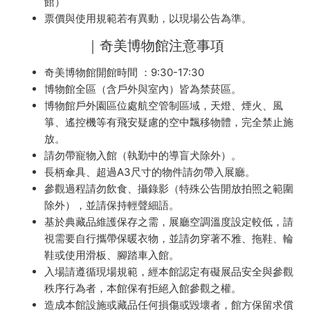
館）
票價與使用規範若有異動，以現場公告為準。
｜奇美博物館注意事項
奇美博物館開館時間 ：9:30-17:30
博物館全區（含戶外與室內）皆為禁菸區。
博物館戶外園區位處航空管制區域，天燈、煙火、風
箏、遙控機等有飛安疑慮的空中飄移物體，完全禁止施
放。
請勿帶寵物入館（執勤中的導盲犬除外）。
長柄傘具、超過A3尺寸的物件請勿帶入展廳。
參觀過程請勿飲食、攝錄影（特殊公告開放拍照之範圍
除外），並請保持輕聲細語。
基於典藏品維護保存之需，展廳空調溫度設定較低，請
視需要自行攜帶保暖衣物，並請勿穿著不雅、拖鞋、輪
鞋或使用滑板、腳踏車入館。
入場請遵循現場規範，經本館認定有礙展品安全與參觀
秩序行為者，本館保有拒絕入館參觀之權。
造成本館設施或藏品任何損傷或毀壞者，館方保留求償