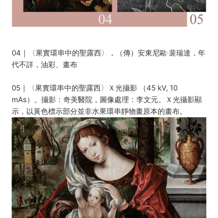
04｜〈果實環串中的聖露西〉，（傳）安東尼歐‧裴瑞達，年
代不詳，油彩、畫布
05｜〈果實環串中的聖露西〉Ｘ光攝影 （45 kV, 10
mAs）。攝影：奇美醫院，圖像處理：李文元。Ｘ光攝影顯
示，以黃色標示部分並非水果環串靜物畫原本的畫布。