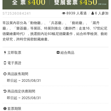
進
16、
8939 人看過
/
6 人參加
ST2526084241
17
常設展內容分為「動物廳」、「兵器廳」、「藝術廳」、「羅丹
世
廳」、「樂器廳」等展區。特展則推出《畫師們：走進16、17世紀尼
德蘭繪畫時代》，挑選館內近60幅尼德蘭畫作，結合科學檢測、藝術
紀
史研究，跨時空揭密館藏繪畫。
尼
立即取票
組合商品
德
電子票證
蘭
商品販售期間
繪
即日起 ~ 2025/08/31
畫
商品指定供應期間
時
即日起 ~ 2025/08/31
代》
套票期限