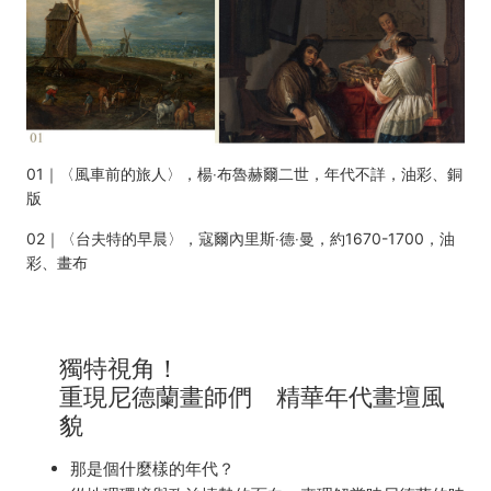
01｜〈風車前的旅人〉，楊‧布魯赫爾二世，年代不詳，油彩、銅
版
02｜〈台夫特的早晨〉，寇爾內里斯‧德‧曼，約1670-1700，油
彩、畫布
獨特視角！
重現尼德蘭畫師們 精華年代畫壇風
貌
那是個什麼樣的年代？