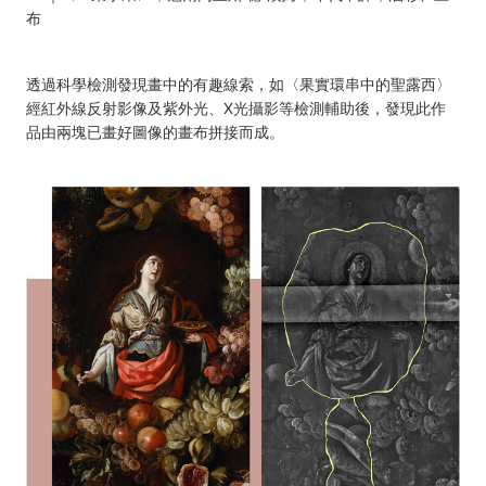
布
透過科學檢測發現畫中的有趣線索，如〈果實環串中的聖露西〉
經紅外線反射影像及紫外光、X光攝影等檢測輔助後，發現此作
品由兩塊已畫好圖像的畫布拼接而成。