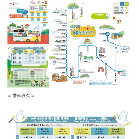
≣
乘車班次
≣