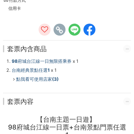
付款方式
(四
信用卡
草
綠
色
套票內含商品
隧
道/
98府城台江線一日無限搭乘券
x 1
台南經典景點任選1
x 1
走
點我看可使用店家(3)
馬
瀨/
套票內容
奇
【台南主題一日遊】
美
98府城台江線一日票+台南景點門票任選