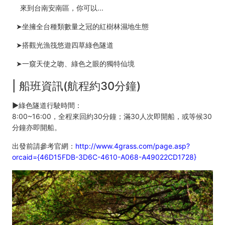
來到台南安南區，你可以...
➤坐擁全台種類數量之冠的紅樹林濕地生態
➤搭觀光漁筏悠遊四草綠色隧道
➤一窺天使之吻、綠色之眼的獨特仙境
| 船班資訊(航程約30分鐘)
►
綠色隧道行駛時間：
8:00~16:00，全程來回約30分鐘；滿30人次即開船，或等候30
分鐘亦即開船。
出發前請參考官網：
http://www.4grass.com/page.asp?
orcaid={46D15FDB-3D6C-4610-A068-A49022CD1728}