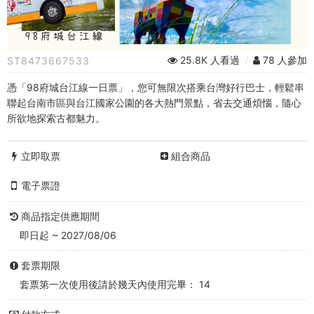
城
台
江
25.8K 人看過
/
78 人參加
ST8473667533
線
憑「98府城台江線一日票」，您可無限次搭乘台灣好行巴士，輕鬆串
一
聯起台南市區與台江國家公園的各大熱門景點，省去交通煩惱，隨心
所欲地探索古都魅力。
日
票
立即取票
組合商品
+景
電子票證
點
商品指定供應期間
即日起 ~ 2027/08/06
任
選
套票期限
套票第一次使用後請於幾天內使用完畢： 14
1