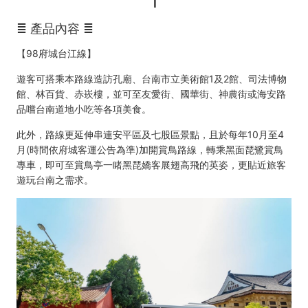
博
1
物
≣
產品內容
≣
館)
【98府城台江線】
-
遊客可搭乘本路線造訪孔廟、台南市立美術館1及2館、司法博物
館、林百貨、赤崁樓，並可至友愛街、國華街、神農街或海安路
台
品嚐台南道地小吃等各項美食。
南
此外，路線更延伸串連安平區及七股區景點，且於每年10月至4
月(時間依府城客運公告為準)加開賞鳥路線，轉乘黑面琵鷺賞鳥
輕
專車，即可至賞鳥亭一睹黑琵嬌客展翅高飛的英姿，更貼近旅客
遊玩台南之需求。
鬆
遊