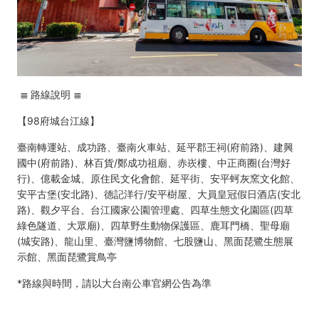
≣
路線說明
≣
【98府城台江線】
臺南轉運站、成功路、臺南火車站、延平郡王祠(府前路)、建興
國中(府前路)、林百貨/鄭成功祖廟、赤崁樓、中正商圈(台灣好
行)、億載金城、原住民文化會館、延平街、安平蚵灰窯文化館、
安平古堡(安北路)、德記洋行/安平樹屋、大員皇冠假日酒店(安北
路)、觀夕平台、台江國家公園管理處、四草生態文化園區(四草
綠色隧道、大眾廟)、四草野生動物保護區、鹿耳門橋、聖母廟
(城安路)、龍山里、臺灣鹽博物館、七股鹽山、黑面琵鷺生態展
示館、黑面琵鷺賞鳥亭
*路線與時間，請以大台南公車官網公告為準