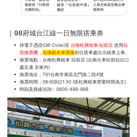
｜98府城台江線一日無限搭乘券
持電子憑證(QR Code)至
台南松興租車
站前店
使用
自
助換票機
，
兌換紙本車票後
前往搭車處出示紙券上車。
換票地點：台南松興租車 站前店 (台南火車站前站出口
處左邊 全家內)
換票地址：701台南市東區北門路二段4號
換票時間：08:00到21:30 (依松興租車營業時間為主)
時刻及路線洽詢：0800-486-888