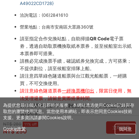
A49022CD1728}
洽詢電話：(06)2841610
營業地點：台南市安南區大眾路360號
請至指定合作兌換站點，自助掃描QR Code電子票
劵，透過自助取票機換取紙本票券，並至候船室出示紙
本票券即可搭乘。
請務必完成換票手續，確認紙券兌換完成，方可搭乘；
不提供劃位，請至候船室排隊上船。
請注意四草綠色隧道船票與台江觀光船船票，一經購
買，不可交換使用。
請注意綠色隧道票券
一經換票機印出
，限當日使用，無
法受理退票，請留意實際搭乘時間。
為提供您最佳個人化且即時的服務，本網站透過使用Cookie記錄與存
購買之票種可搭乘四草綠色隧道船班，票券兌換後限當
取您的瀏覽使用訊息。當您使用本網站，即表示您同意Cookies技術
日內用畢。
支援。更多資訊請參閱Cookies說明。
例：票券兌換日為2025/8/31，使用效期則至
NT$ 280
11% off
立即購買
2025/8/31。
Cookie政策
我同意
NT$ 250
假日及過年期間人潮較多，容易客滿，建議提前至現場