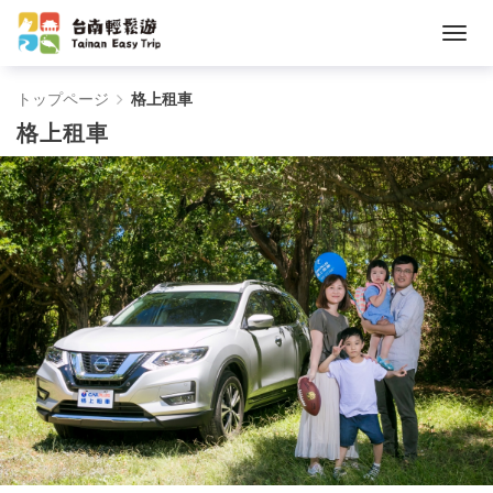
格
トップページ
格上租車
格上租車
上
租
車
-
Tainan
Easy
Trip