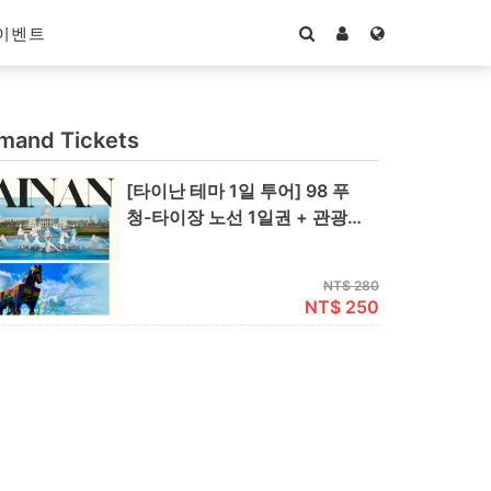
이벤트
and Tickets
[타이난 테마 1일 투어] 98 푸
청-타이장 노선 1일권 + 관광지
택1 (쓰차오 녹색 터널 / 쩌우마
라이 농장 / 치메이 박물관)
NT$ 280
NT$ 250