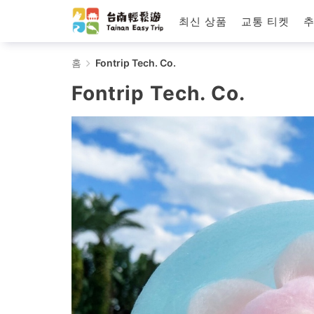
최신 상품
교통 티켓
추
Fontrip
홈
Fontrip Tech. Co.
Tech.
Fontrip Tech. Co.
Co.
-
Tainan
Easy
Trip