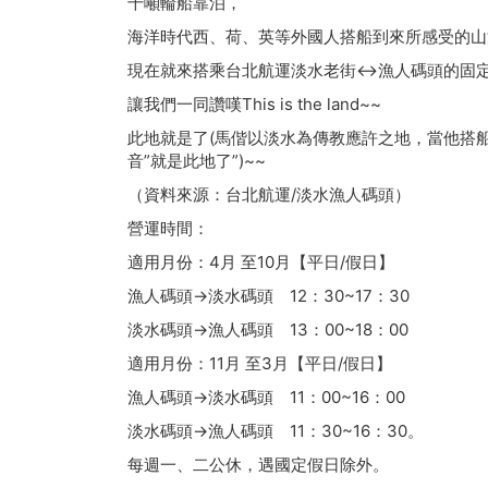
千噸輪船靠泊，
海洋時代西、荷、英等外國人搭船到來所感受的山
現在就來搭乘台北航運淡水老街↔漁人碼頭的固
讓我們一同讚嘆This is the land~~
此地就是了(馬偕以淡水為傳教應許之地，當他搭
音”就是此地了”)~~
（資料來源：台北航運/淡水漁人碼頭）
營運時間：
適用月份：4月 至10月【平日/假日】
漁人碼頭→淡水碼頭 12：30~17：30
淡水碼頭→漁人碼頭 13：00~18：00
適用月份：11月 至3月【平日/假日】
漁人碼頭→淡水碼頭 11：00~16：00
淡水碼頭→漁人碼頭 11：30~16：30。
每週一、二公休，遇國定假日除外。