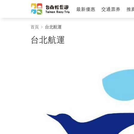
最新優惠
交通票券
推
台
首頁
台北航運
北
台北航運
航
運
-
台
南
輕
鬆