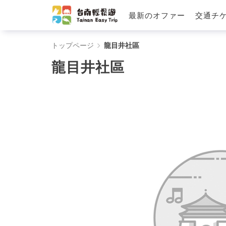
最新のオファー
交通チ
龍
トップページ
龍目井社區
目
龍目井社區
井
社
區
-
Tainan
Easy
Trip