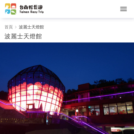
波
首頁
波麗士天燈館
波麗士天燈館
麗
士
天
燈
館
-
台
南