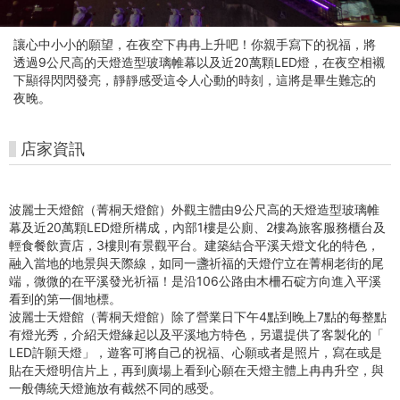
輕
鬆
讓心中小小的願望，在夜空下冉冉上升吧！你親手寫下的祝福，將
遊
透過9公尺高的天燈造型玻璃帷幕以及近20萬顆LED燈，在夜空相襯
下顯得閃閃發亮，靜靜感受這令人心動的時刻，這將是畢生難忘的
夜晚。
店家資訊
波麗士天燈館（菁桐天燈館）
外觀主體由9公尺高的天燈造型玻璃帷
幕及近20萬顆LED燈所構
成，內部1樓是公廁、2樓為旅客服務櫃台及
輕食餐飲賣店，
3樓則有景觀平台。建築結合平溪天燈文化的特色，
融入當地的地景與天際線，
如同一盞祈福的天燈佇立在菁桐老街的尾
端，
微微的在平溪發光祈福！
是沿106公路由木柵石碇方向進入平溪
看到的第一個地標。
波麗士天燈館（菁桐天燈館）
除了營業日下午4點到晚上7點的每整點
有燈光秀，
介紹天燈緣起以及平溪地方特色，另還提供了客製化的「
LED許願天燈」，遊客可將自己的祝福、心願或者是照片，
寫在或是
貼在天燈明信片上，
再到廣場上看到心願在天燈主體上冉冉升空，
與
一般傳統天燈施放有截然不同的感受。