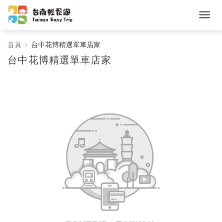
台
首頁
台中花博精選單車店家
台中花博精選單車店家
中
花
博
精
選
單
車
店