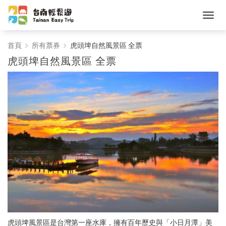
台
首頁
所有票券
虎頭埤自然風景區 全票
虎頭埤自然風景區 全票
南
輕
鬆
遊
虎頭埤風景區是台灣第一座水庫，擁有百年歷史與「小日月潭」美