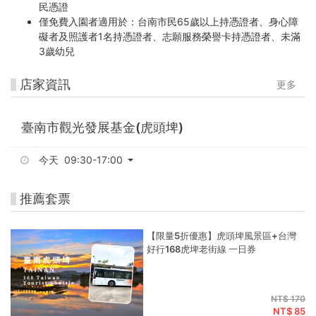
民憑證
僅免費入園者適用於：台南市民65歲以上持憑證者、身心障
礙者及照護者1名持憑證者、志願服務榮譽卡持憑證者、未滿
3歲幼兒
店家資訊
更多
臺南市觀光發展基金(虎頭埤)
今天 09:30-17:00
推薦套票
【限量5折優惠】虎頭埤風景區+台灣
好行168虎埤老街線 一日券
NT$ 170
NT$ 85