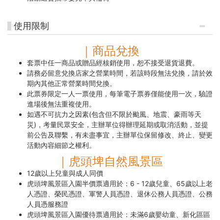
使用限制
｜商品兌換
套票中任一商品或贈品經核銷使用，恕不接受退貨退費。
請務必留意兌換店家之營業時間，若該時段無法兌換，請於效
期內其他正常營業時間兌換。
此票券限定一人一票使用，每筆電子票券僅能使用一次，驗證
進場後無法重複使用。
如遇不可抗力之因素(包含但不限於颱風、地震、豪雨等天
災)，考量民眾安全，主辦單位得辦理延期或取消活動，並提
前公告及聯繫，有未盡事宜，主辦單位保留修改、終止、變更
活動內容細節之權利。
｜虎頭埤自然風景區
12歲以上兒童與成人同價
虎頭埤風景區入園半價票適用於：6 - 12歲兒童、65歲以上老
人憑證、榮民憑證、軍警人員憑證、退休公務人員憑證、公務
人員憑服務證
虎頭埤風景區入園優待票適用於：未滿6歲嬰幼童、新化區區