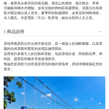
稱，被譽為台南市區的後花園。湖光山色環繞，適合散步、單車、
天鵝船與獨木舟體驗，並有完善的烤肉區與露營區。清晨日出與黃
昏夕陽交織出迷人景色，夏季阿勃勒盛開時，金黃花雨倒映湖面，
令人難忘。亦是電影《天台》取景地，融合自然與人文之美。
商品說明
虎頭埤風景區位於台南市新化區，是一個迷人的湖畔樂園，以其美
麗的自然景觀和豐富的休閒設施而聞名。
這裡有許多吸引人的活動和景點，包括環湖步道、阿勃勒花季、烤
肉區、露營區和獨木舟悠遊湖面等。
無論您是喜歡大自然還是尋找刺激的冒險者，虎頭埤都能滿足您的
需求。