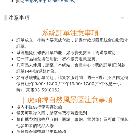
網站:
https://htp.tainan.gov.tw/
注意事項
｜系統訂單注意事項
訂單成立一小時內要完成付款，超過付款期限系統會自動取消
訂單。
系統無提供修改訂單功能，如欲變更數量，需退票重訂。
任一商品經兌換使用後，恕不接受退款退費。
凡商品未使用，請至「本網站」會員中心→我的訂單(已付款
訂單)→申請退款作業。
如有系統或訂單問題，請於客服時間：週一~週五(不含國定例
假日)上午9:00~12:00 / 下午13:00~17:00(中午休息一小
時)，來電03-5910052
｜虎頭埤自然風景區注意事項
場內不提供行李寄存設施
當天可重複入園，請至售票亭蓋章識別
禁止攜帶危險物品（例：瓶罐、鞭炮、雷射筆）及可能干擾其
他參加者的物品入場
活動適合攜帶嬰兒車與輪椅