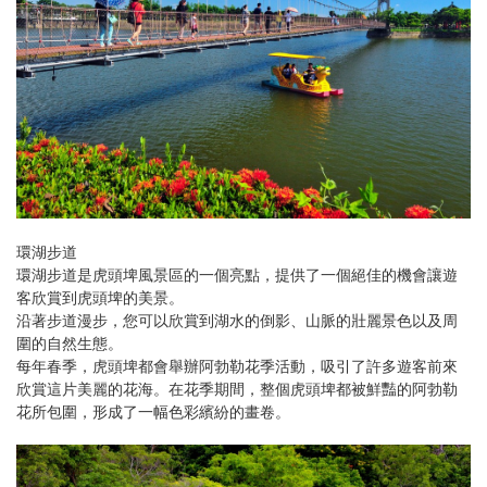
環湖步道
環湖步道是虎頭埤風景區的一個亮點，提供了一個絕佳的機會讓遊
客欣賞到虎頭埤的美景。
沿著步道漫步，您可以欣賞到湖水的倒影、山脈的壯麗景色以及周
圍的自然生態。
每年春季，虎頭埤都會舉辦阿勃勒花季活動，吸引了許多遊客前來
欣賞這片美麗的花海。在花季期間，整個虎頭埤都被鮮豔的阿勃勒
花所包圍，形成了一幅色彩繽紛的畫卷。